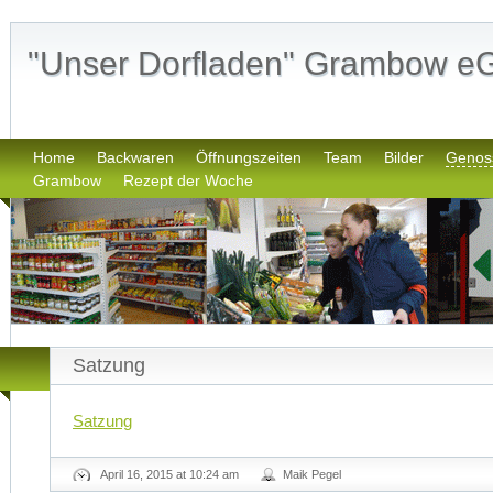
"Unser Dorfladen" Grambow e
Home
Backwaren
Öffnungszeiten
Team
Bilder
Genos
Grambow
Rezept der Woche
Satzung
Satzung
April 16, 2015 at 10:24 am
Maik Pegel