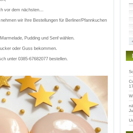
lich vor dem nächsten…
nehmen wir Ihre Bestellungen für Berliner/Pfannkuchen
 Marmelade, Pudding und Senf wählen.
 Zucker oder Guss bekommen.
sch unter 0385-67682077 bestellen.
S
Co
1
Wi
nä
Ju
Un