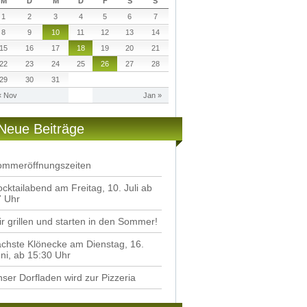
M
D
M
D
F
S
S
1
2
3
4
5
6
7
8
9
10
11
12
13
14
15
16
17
18
19
20
21
22
23
24
25
26
27
28
29
30
31
« Nov
Jan »
Neue Beiträge
ommeröffnungszeiten
cktailabend am Freitag, 10. Juli ab
7 Uhr
r grillen und starten in den Sommer!
chste Klönecke am Dienstag, 16.
ni, ab 15:30 Uhr
ser Dorfladen wird zur Pizzeria