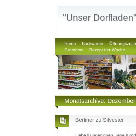
"Unser Dorflade
Home
Backwaren
Öffnungszeit
Grambow
Rezept der Woche
Monatsarchive: Dezember
Berliner zu Silvester
Liebe Kundeninnen, liebe Kund