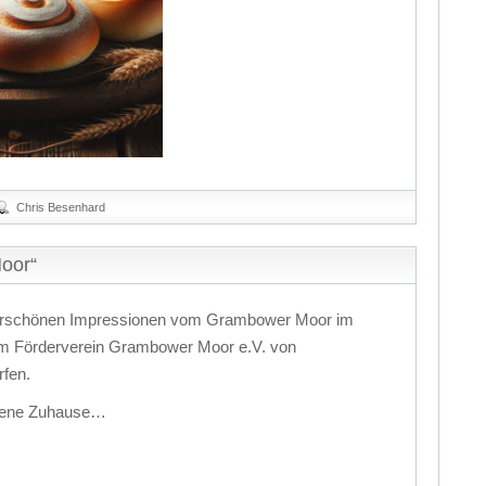
Chris Besenhard
oor“
derschönen Impressionen vom Grambower Moor im
em Förderverein Grambower Moor e.V. von
rfen.
igene Zuhause…