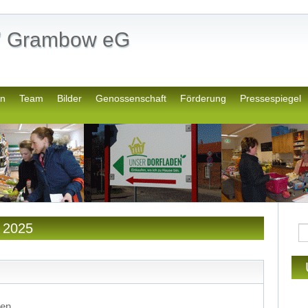
n" Grambow eG
en
Team
Bilder
Genossenschaft
Förderung
Pressespiegel
 2025
en,