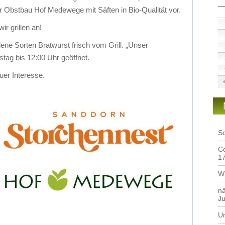
r Obstbau Hof Medewege mit Säften in Bio-Qualität vor.
ir grillen an!
ene Sorten Bratwurst frisch vom Grill. „Unser
tag bis 12:00 Uhr geöffnet.
uer Interesse.
S
Co
1
Wi
nä
Ju
Un