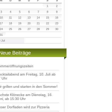
M
D
M
D
F
S
S
1
2
3
4
5
6
7
8
9
10
11
12
13
14
15
16
17
18
19
20
21
22
23
24
25
26
27
28
29
30
31
« Jul
Neue Beiträge
ommeröffnungszeiten
cktailabend am Freitag, 10. Juli ab
7 Uhr
r grillen und starten in den Sommer!
chste Klönecke am Dienstag, 16.
ni, ab 15:30 Uhr
ser Dorfladen wird zur Pizzeria