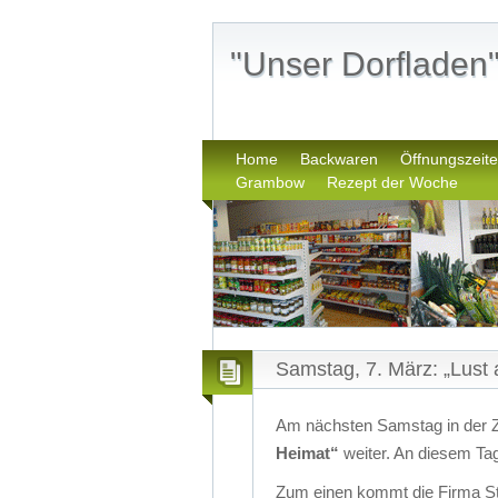
"Unser Dorflade
Home
Backwaren
Öffnungszeit
Grambow
Rezept der Woche
Samstag, 7. März: „Lust 
Am nächsten Samstag in der Ze
Heimat“
weiter. An diesem Tag 
Zum einen kommt die Firma St